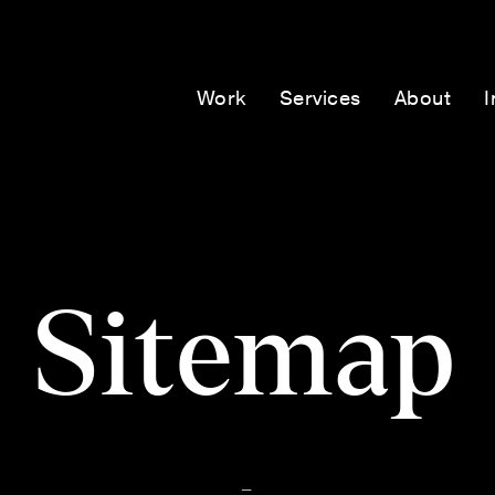
Work
Services
About
I
Sitemap
-