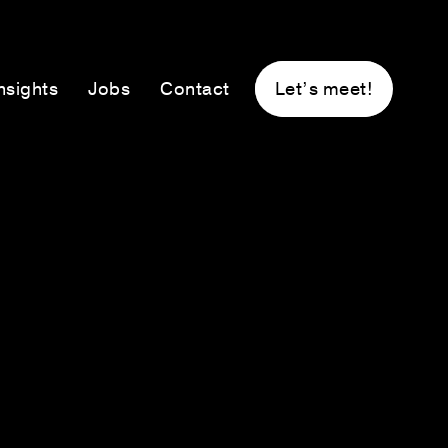
nsights
Jobs
Contact
Let’s meet!