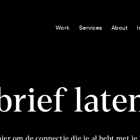
Work
Services
About
I
rief lat
er om de connectie die je al hebt met je