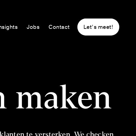
nsights
Jobs
Contact
Let’s meet!
en maken
 klanten te versterken. We checken