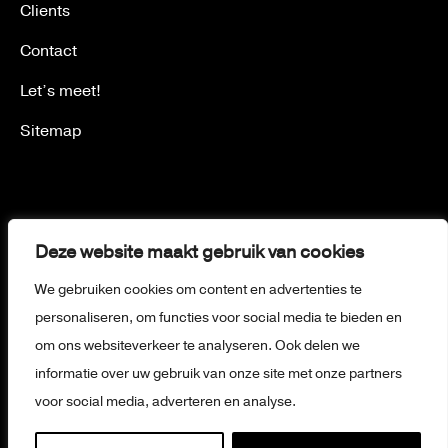
Clients
Contact
Let’s meet!
Sitemap
© Creamy Concepts – 2026
Deze website maakt gebruik van cookies
Privacy policy
We gebruiken cookies om content en advertenties te
Terms and conditions
personaliseren, om functies voor social media te bieden en
Disclaimer
om ons websiteverkeer te analyseren. Ook delen we
informatie over uw gebruik van onze site met onze partners
voor social media, adverteren en analyse.