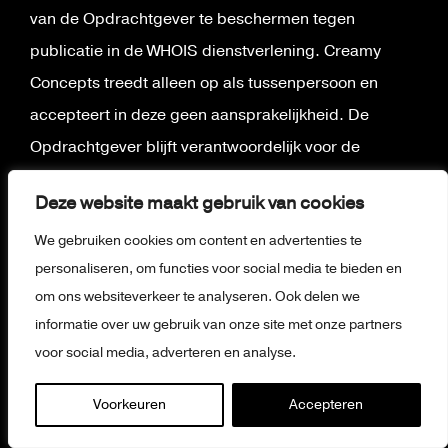
van de Opdrachtgever te beschermen tegen
publicatie in de WHOIS dienstverlening. Creamy
Concepts treedt alleen op als tussenpersoon en
accepteert in deze geen aansprakelijkheid. De
Opdrachtgever blijft verantwoordelijk voor de
domeinnaam.
Deze website maakt gebruik van cookies
9.4. Creamy Concepts kan in geen geval
We gebruiken cookies om content en advertenties te
aansprakelijk worden gesteld voor verlies geleden
personaliseren, om functies voor social media te bieden en
tijdens het verhuizen/instellen van de domeinnaam.
om ons websiteverkeer te analyseren. Ook delen we
informatie over uw gebruik van onze site met onze partners
9.5. In het geval de Opdrachtgever onjuiste
voor social media, adverteren en analyse.
domeinnamen bestelt (spelfouten, naamfouten of
iets dergelijks) wordt het registratietarief niet
Voorkeuren
Accepteren
terugbetaald. Creamy Concepts zal echter trachten