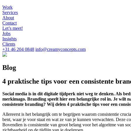
Work
Services
About
Contact
Let’s meet!
Jobs
Insights
Clients
+31 46 204 0848
info@creamyconcepts.com
Blog
4 praktische tips voor een consistente bra
Social media is in dit digitale tijdperk niet weg te denken. Als 
merkimago. Branding speelt hier een belangrijke rol in. Je wilt n
consistente branding? Wij delen 4 praktische tips voor een consis
Allereerst is het belangrijk om te begrijpen waarom consistentie cruci
bent, waar je voor staat en wat ze van je kunnen verwachten. Deze con
Bovendien is consistentie van groot belang voor het algoritme van soci
zichtbaarheid op de tijdlijn van je doelgroep.