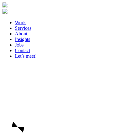
Work
Services
About
Insights
Jobs
Contact
Let’s meet!