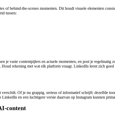
tes of behind-the-scenes momenten. Dit houdt visuele elementen consist
eid tussen:
sen je vaste contentpijlers en actuele momenten, en post je regelmatig z
 Houd rekening met wat elk platform vraagt. LinkedIn leent zich goed v
 verschilt. Of je nu grappig, serieus of informatief schrijft: dezelfde t
op LinkedIn en een luchtigere versie daarvan op Instagram kunnen prima n
AI-content